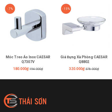
- 7%
- 15%
Móc Treo Áo Inox CAESAR
Giá Đựng Xà Phòng CAESAR
Q7307V
Q8802
180.000₫
320.000₫
194.000₫
378.000₫