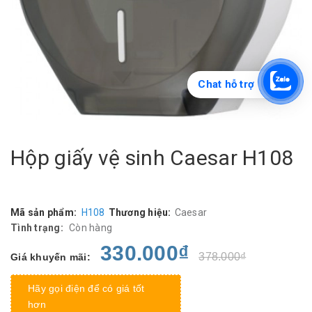
Chat hỗ trợ
Hộp giấy vệ sinh Caesar H108
Mã sản phẩm:
H108
Thương hiệu:
Caesar
Tình trạng:
Còn hàng
330.000₫
378.000₫
Giá khuyến mãi:
Hãy gọi điện để có giá tốt
hơn