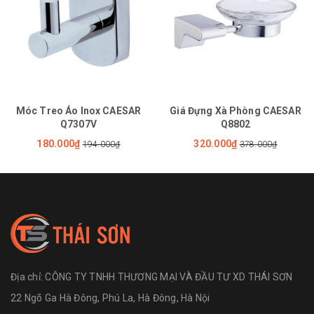
Móc Treo Áo Inox CAESAR
Giá Đựng Xà Phòng CAESAR
Q7307V
Q8802
180.000₫
320.000₫
194.000₫
378.000₫
Địa chỉ:
CÔNG TY TNHH THƯƠNG MẠI VÀ ĐẦU TƯ XD THÁI SƠN
22 Ngõ Ga Hà Đông, Phú La, Hà Đông, Hà Nội