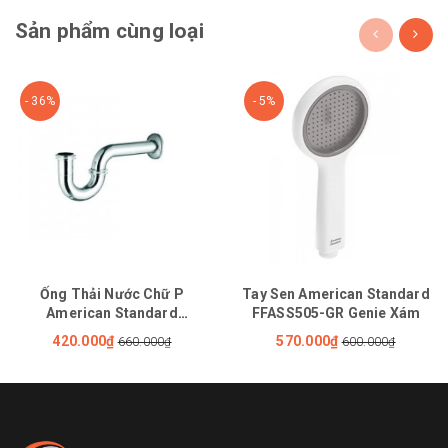
Sản phẩm cùng loại
- 36%
- 5%
Ống Thải Nước Chữ P
Tay Sen American Standard
American Standard
FFASS505-GR Genie Xám
FFAS3939E 340mm
420.000₫
570.000₫
660.000₫
600.000₫