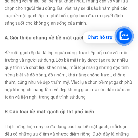
đa dạng với nhiều loại bề mặt khác nhau, mang đến vô vàn lựa
chọn cho người tiêu dùng. Bài viết này sẽ đi sâu khám phá các
loại bề mặt gạch ốp lát phổ biến, giúp bạn đưa ra quyết định
sáng suốt cho không gian sống của mình.
Chat hỗ trợ
A.Giới thiệu chung về bề mặt gạch ốp lát
Bề mặt gạch ốp lát là lớp ngoài cùng, trực tiếp tiếp xúc với môi
trường và người sử dụng. Lớp bề mặt này được tạo ra từ nhiều
quy trình và chất liệu khác nhau, mỗi loại mang những đặc tính
riêng biệt về độ bóng, độ nhám, khả năng chống trượt, chống
thấm, cũng như vẻ đẹp thẩm mỹ. Việc lựa chọn bề mặt gạch phù
hợp không chỉ nâng tầm vẻ đẹp không gian mà còn đảm bảo an
toàn và tiện nghi trong quá trình sử dụng.
B.Các loại bề mặt gạch ốp lát phổ biến
Thị trường hiện nay có đa dạng các loại bề mặt gạch, mỗi loại
đều có những ưu điểm và nhược điểm riêng. Dưới đây là những