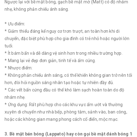
Ngược lại với bề mặt bóng, gạch bề mặt mờ (Matt) có độ nhám
nhẹ, không phản chiếu ánh sáng.
* Ưu điểm:
* Giảm thiểu đáng kể nguy cơ trơn trượt, an toàn hơn khi di
chuyển, đặc biệt phù hợp cho gia đình có trẻ nhỏ hoặc người lớn
tuổi.
* Ít bám bẩn và dễ dàng vệ sinh hơn trong nhiều trường hợp.
* Mang lại vẻ đẹp đơn giản, tinh tế và ấm cúng.
* Nhược điểm:
* Không phản chiếu ánh sáng, có thể khiến không gian trở nên tối
hơn, đòi hỏi nguồn sáng nhân tạo hoặc tự nhiên đầy đủ.
* Các vết bẩn cứng đầu có thể khó làm sạch hoàn toàn do độ
nhám nhẹ.
* Ứng dụng: Rất phù hợp cho các khu vực ẩm ướt và thường
xuyên di chuyển như nhà bếp, phòng tắm, sảnh vào, ban công,
hoặc các không gian mang phong cách cổ điển, mộc mạc.
3. Bề mặt bán bóng (Lappato) hay còn gọi bề mặt đánh bóng 1