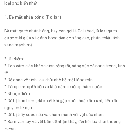
loại phổ biến nhất:
1. Bề mặt nhẵn bóng (Polish)
Bề mặt gạch nhẵn bóng, hay còn gọi là Polished, là loại gạch
được mài giũa và đánh bóng đến độ sáng cao, phản chiếu ánh
sáng mạnh mẽ.
* Ưu điểm:
* Tạo cảm giác không gian rộng rãi, sáng sủa và sang trọng, tinh
tế.
* Dễ dàng vệ sinh, lau chùi nhờ bề mặt láng mịn.
* Tăng cường độ bền và khả năng chống thấm nước.
* Nhược điểm:
* Dễ bị trơn trượt, đặc biệt khi gặp nước hoặc ẩm ướt, tiềm ẩn
nguy cơ té ngã.
* Dễ bị trầy xước nếu va chạm mạnh với vật sắc nhọn.
* Bám vân tay và vết bẩn dễ nhận thấy, đòi hỏi lau chùi thường
xuyên.