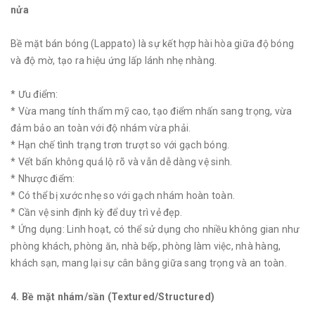
nửa
Bề mặt bán bóng (Lappato) là sự kết hợp hài hòa giữa độ bóng
và độ mờ, tạo ra hiệu ứng lấp lánh nhẹ nhàng.
* Ưu điểm:
* Vừa mang tính thẩm mỹ cao, tạo điểm nhấn sang trọng, vừa
đảm bảo an toàn với độ nhám vừa phải.
* Hạn chế tình trạng trơn trượt so với gạch bóng.
* Vết bẩn không quá lộ rõ và vẫn dễ dàng vệ sinh.
* Nhược điểm:
* Có thể bị xước nhẹ so với gạch nhám hoàn toàn.
* Cần vệ sinh định kỳ để duy trì vẻ đẹp.
* Ứng dụng: Linh hoạt, có thể sử dụng cho nhiều không gian như
phòng khách, phòng ăn, nhà bếp, phòng làm việc, nhà hàng,
khách sạn, mang lại sự cân bằng giữa sang trọng và an toàn.
4. Bề mặt nhám/sần (Textured/Structured)