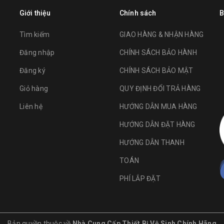
Giới thiệu
Chính sách
B
Tìm kiếm
GIAO HÀNG & NHẬN HÀNG
Đăng nhập
CHÍNH SÁCH BẢO HÀNH
Đăng ký
CHÍNH SÁCH BẢO MẬT
Giỏ hàng
QUY ĐỊNH ĐỔI TRẢ HÀNG
Liên hệ
HƯỚNG DẪN MUA HÀNG
HƯỚNG DẪN ĐẶT HÀNG
HƯỚNG DẪN THANH
TOÁN
PHÍ LẮP ĐẶT
Bản quyền thuộc về
Nhà Cung Cấp Thiết Bị Vệ Sinh Chính Hãng