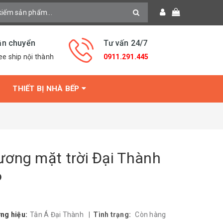
ận chuyển
Tư vấn 24/7
ee ship nội thành
0911.291.445
THIẾT BỊ NHÀ BẾP
ơng mặt trời Đại Thành
6
ng hiệu:
Tân Á Đại Thành
|
Tình trạng:
Còn hàng