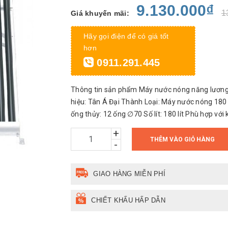
9.130.000₫
1
Giá khuyến mãi:
Hãy gọi điện để có giá tốt
hơn
0911.291.445
Thông tin sản phẩm Máy nước nóng năng lương
hiệu: Tân Á Đại Thành Loại: Máy nước nóng 180 
ống thủy: 12 ống ∅70 Số lít: 180 lít Phù hợp với
+
THÊM VÀO GIỎ HÀNG
-
GIAO HÀNG MIỄN PHÍ
CHIẾT KHẤU HẤP DẪN