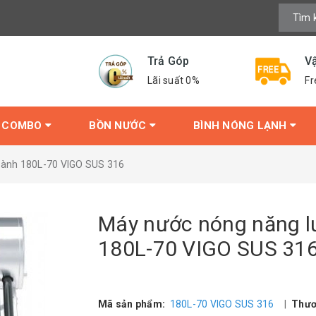
Trả Góp
V
Lãi suất 0%
Fr
COMBO
BỒN NƯỚC
BÌNH NÓNG LẠNH
hành 180L-70 VIGO SUS 316
Máy nước nóng năng lư
180L-70 VIGO SUS 31
Mã sản phẩm:
180L-70 VIGO SUS 316
|
Thươ