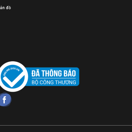
ản đồ