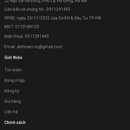
22 Ngõ Ga Hà Đông, Phú La, Hà Đông, Hà Nội
Liên kết với chúng tôi : 0911291445
GPKD: ngày 23/11/2022 của Sở KH & Đầu Tư TP. HN
MST: 0110189125
Điện thoại:
0911291445
Email:
dinhnam.iic@gmail.com
Giới thiệu
Tìm kiếm
Đăng nhập
Đăng ký
Giỏ hàng
Liên hệ
Chính sách