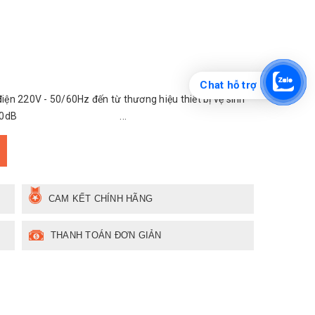
Chat hỗ trợ
n 220V - 50/60Hz đến từ thương hiệu thiết bị vệ sinh
iây Độ ồn < 80dB ...
CAM KẾT CHÍNH HÃNG
THANH TOÁN ĐƠN GIẢN