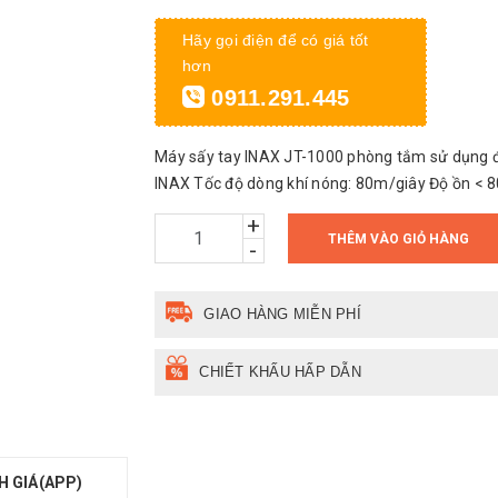
Hãy gọi điện để có giá tốt
hơn
0911.291.445
Máy sấy tay INAX JT-1000 phòng tắm sử dụng điệ
INAX Tốc độ dòng khí nóng: 80m/g
+
THÊM VÀO GIỎ HÀNG
-
GIAO HÀNG MIỄN PHÍ
CHIẾT KHẤU HẤP DẪN
H GIÁ(APP)