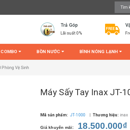
Trả Góp
V
Lãi suất 0%
Fr
COMBO
BỒN NƯỚC
BÌNH NÓNG LẠNH
0 Phòng Vệ Sinh
Máy Sấy Tay Inax JT-1
Mã sản phẩm:
JT-1000
|
Thương hiệu:
inax
18.500.000₫
Giá khuyến mãi: