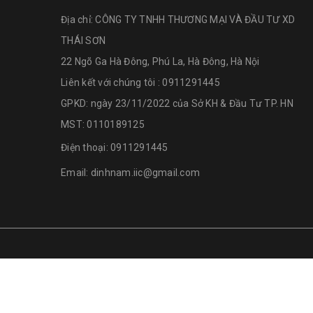
Địa chỉ:
CÔNG TY TNHH THƯƠNG MẠI VÀ ĐẦU TƯ XD
THÁI SƠN
22 Ngõ Ga Hà Đông, Phú La, Hà Đông, Hà Nội
Liên kết với chúng tôi : 0911291445
GPKD: ngày 23/11/2022 của Sở KH & Đầu Tư TP. HN
MST: 0110189125
Điện thoại:
0911291445
Email:
dinhnam.iic@gmail.com