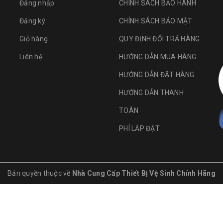
Đăng nhập
CHÍNH SÁCH BẢO HÀNH
Đăng ký
CHÍNH SÁCH BẢO MẬT
Giỏ hàng
QUY ĐỊNH ĐỔI TRẢ HÀNG
Liên hệ
HƯỚNG DẪN MUA HÀNG
HƯỚNG DẪN ĐẶT HÀNG
HƯỚNG DẪN THANH
TOÁN
PHÍ LẮP ĐẶT
Bản quyền thuộc về
Nhà Cung Cấp Thiết Bị Vệ Sinh Chính Hãng