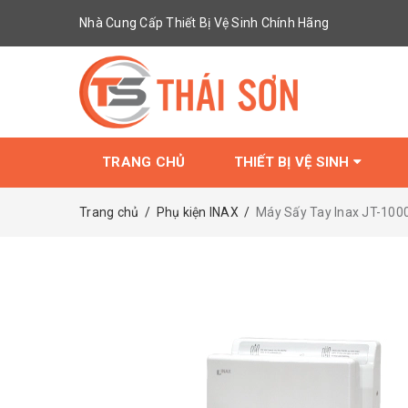
Nhà Cung Cấp Thiết Bị Vệ Sinh Chính Hãng
TRANG CHỦ
THIẾT BỊ VỆ SINH
Trang chủ
/
Phụ kiện INAX
/
Máy Sấy Tay Inax JT-100