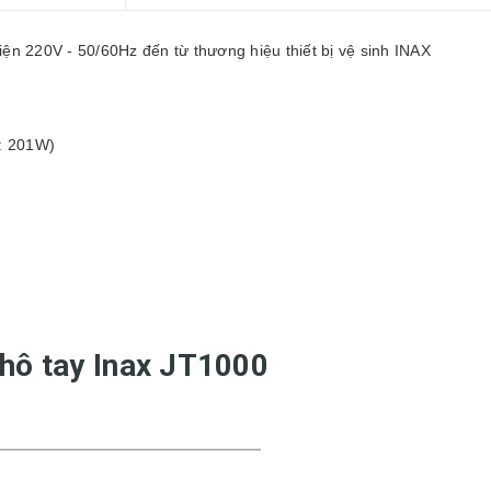
ện 220V - 50/60Hz đến từ thương hiệu
thiết bị vệ sinh INAX
B
g: 201W)
khô tay Inax JT1000