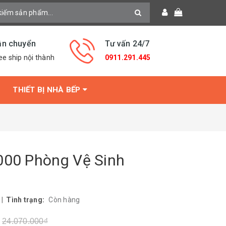
ận chuyển
Tư vấn 24/7
ee ship nội thành
0911.291.445
THIẾT BỊ NHÀ BẾP
000 Phòng Vệ Sinh
|
Tình trạng:
Còn hàng
24.070.000₫