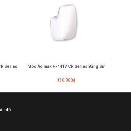
CR Series
Móc Áo Inax H-441V CR Series Bằng Sứ
Kệ Đự
150.000₫
ản đồ