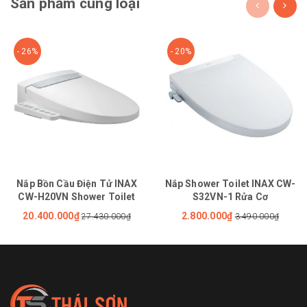
Sản phẩm cùng loại
- 26%
- 20%
Nắp Bồn Cầu Điện Tử INAX
Nắp Shower Toilet INAX CW-
CW-H20VN Shower Toilet
S32VN-1 Rửa Cơ
20.400.000₫
2.800.000₫
27.430.000₫
3.490.000₫