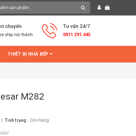
ận chuyển
Tư vấn 24/7
ee ship nội thành
0911.291.445
THIẾT BỊ NHÀ BẾP
aesar M282
|
Tình trạng:
Còn hàng
000₫