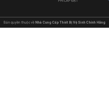
PHÍ LẮP ĐẶT
Bản quyền thuộc về
Nhà Cung Cấp Thiết Bị Vệ Sinh Chính Hãng