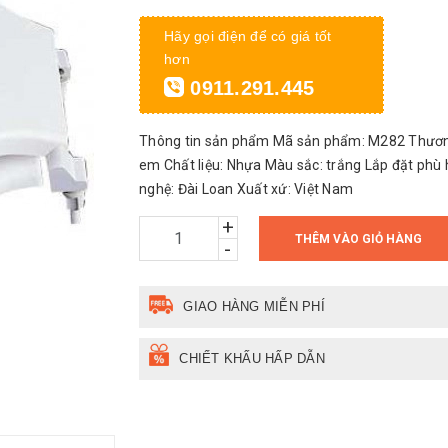
Hãy gọi điện để có giá tốt
hơn
0911.291.445
Thông tin sản phẩm Mã sản phẩm: M282 Thương
em Chất liệu: Nhựa Màu sắc: trắng Lắp đặt phù
nghệ: Đài Loan Xuất xứ: Việt Nam
+
THÊM VÀO GIỎ HÀNG
-
GIAO HÀNG MIỄN PHÍ
CHIẾT KHẤU HẤP DẪN