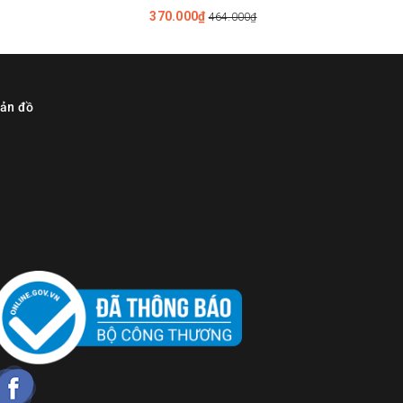
370.000₫
464.000₫
ản đồ