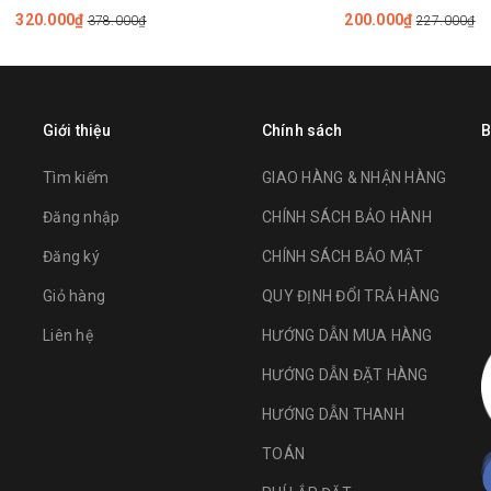
320.000₫
200.000₫
378.000₫
227.000₫
Giới thiệu
Chính sách
B
Tìm kiếm
GIAO HÀNG & NHẬN HÀNG
Đăng nhập
CHÍNH SÁCH BẢO HÀNH
Đăng ký
CHÍNH SÁCH BẢO MẬT
Giỏ hàng
QUY ĐỊNH ĐỔI TRẢ HÀNG
Liên hệ
HƯỚNG DẪN MUA HÀNG
HƯỚNG DẪN ĐẶT HÀNG
HƯỚNG DẪN THANH
TOÁN