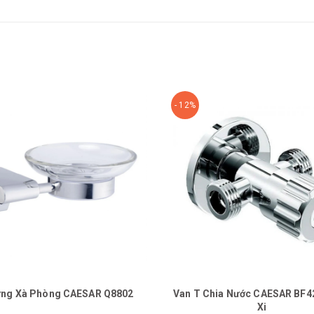
- 12%
ựng Xà Phòng CAESAR Q8802
Van T Chia Nước CAESAR BF4
Xi