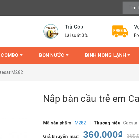
Trả Góp
V
Lãi suất 0%
Fr
COMBO
BỒN NƯỚC
BÌNH NÓNG LẠNH
Caesar M282
Nắp bàn cầu trẻ em C
Mã sản phẩm:
M282
|
Thương hiệu:
Caesar
360.000₫
389.
Giá khuyến mãi: