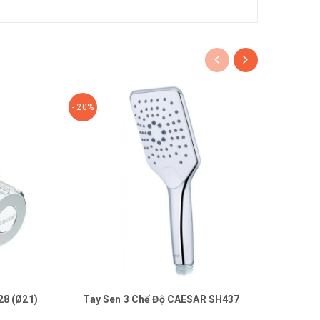
- 20%
- 20%
28 (Ø21)
Tay Sen 3 Chế Độ CAESAR SH437
Tay 