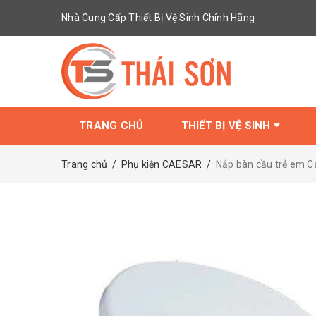
Nhà Cung Cấp Thiết Bị Vệ Sinh Chính Hãng
TRANG CHỦ
THIẾT BỊ VỆ SINH
Trang chủ
/
Phụ kiện CAESAR
/
Nắp bàn cầu trẻ em 