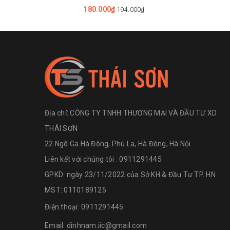
180.000₫
194.000₫
Địa chỉ:
CÔNG TY TNHH THƯƠNG MẠI VÀ ĐẦU TƯ XD
THÁI SƠN
22 Ngõ Ga Hà Đông, Phú La, Hà Đông, Hà Nội
Liên kết với chúng tôi : 0911291445
GPKD: ngày 23/11/2022 của Sở KH & Đầu Tư TP. HN
MST: 0110189125
Điện thoại:
0911291445
Email:
dinhnam.iic@gmail.com