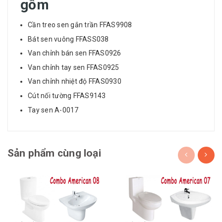
gồm
Cần treo sen gắn trần
FFAS9908
Bát sen vuông
FFASS038
Van chỉnh bán sen
FFAS0926
Van chỉnh tay sen
FFAS0925
Van chỉnh nhiệt độ
FFAS0930
Cút nối tường
FFAS9143
Tay sen
A-0017
Sản phẩm cùng loại