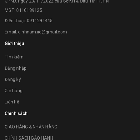
GPKD: ngày 23/11/2022 của Sở KH & Đầu Tư TP. HN
MST: 0110189125
Điện thoại:
0911291445
Email:
dinhnam.iic@gmail.com
Giới thiệu
Tìm kiếm
Đăng nhập
Đăng ký
Giỏ hàng
Liên hệ
Chính sách
GIAO HÀNG & NHẬN HÀNG
CHÍNH SÁCH BẢO HÀNH