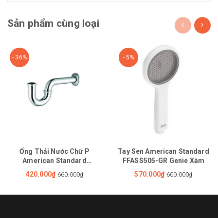
Sản phẩm cùng loại
- 36%
- 5%
Ống Thải Nước Chữ P
Tay Sen American Standard
American Standard
FFASS505-GR Genie Xám
FFAS3939E 340mm
420.000₫
570.000₫
660.000₫
600.000₫