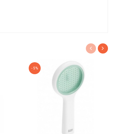
- 5%
- 9%