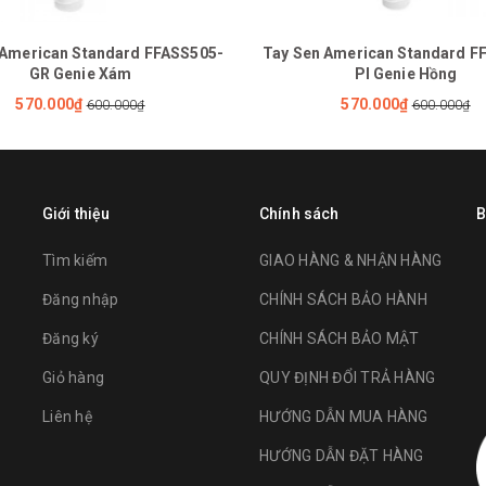
 American Standard FFASS505-
Tay Sen American Standard F
GR Genie Xám
PI Genie Hồng
570.000₫
570.000₫
600.000₫
600.000₫
Giới thiệu
Chính sách
B
Tìm kiếm
GIAO HÀNG & NHẬN HÀNG
Đăng nhập
CHÍNH SÁCH BẢO HÀNH
Đăng ký
CHÍNH SÁCH BẢO MẬT
Giỏ hàng
QUY ĐỊNH ĐỔI TRẢ HÀNG
Liên hệ
HƯỚNG DẪN MUA HÀNG
HƯỚNG DẪN ĐẶT HÀNG