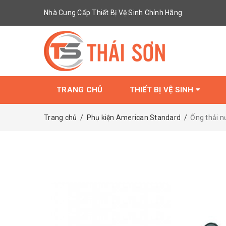
Nhà Cung Cấp Thiết Bị Vệ Sinh Chính Hãng
TRANG CHỦ
THIẾT BỊ VỆ SINH
Trang chủ
/
Phụ kiện American Standard
/
Ống thải 