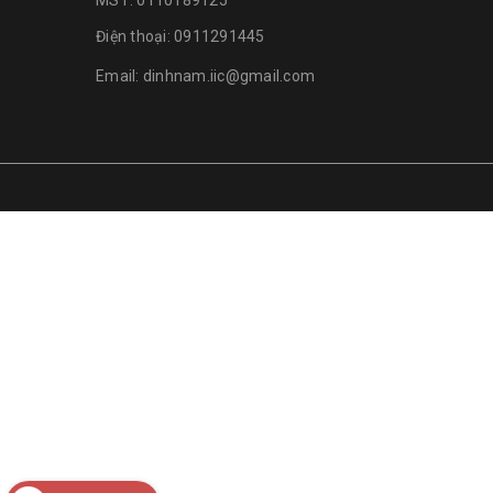
MST: 0110189125
Điện thoại:
0911291445
Email:
dinhnam.iic@gmail.com