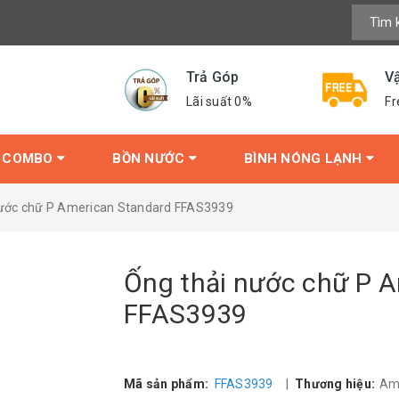
Trả Góp
V
Lãi suất 0%
Fr
COMBO
BỒN NƯỚC
BÌNH NÓNG LẠNH
nước chữ P American Standard FFAS3939
Ống thải nước chữ P 
FFAS3939
Mã sản phẩm:
FFAS3939
|
Thương hiệu:
Am