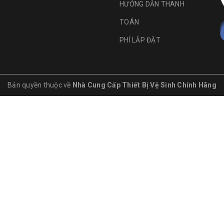
HƯỚNG DẪN THANH
TOÁN
PHÍ LẮP ĐẶT
Bản quyền thuộc về
Nhà Cung Cấp Thiết Bị Vệ Sinh Chính Hãng