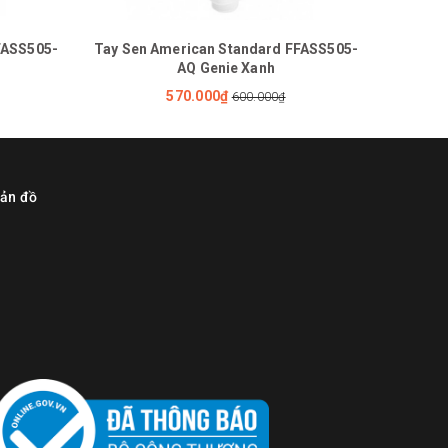
FASS505-
Tay Sen American Standard FFASS505-
Tay Se
AQ Genie Xanh
570.000₫
600.000₫
ản đồ