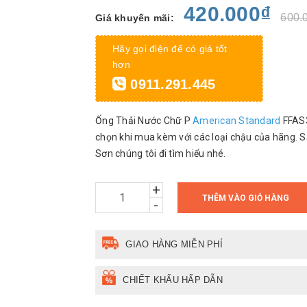
420.000₫
600.
Giá khuyến mãi:
Hãy gọi điện để có giá tốt
hơn
0911.291.445
Ống Thải Nước Chữ P
American Standard
FFAS3
chọn khi mua kèm với các loại chậu của hãng. S
Sơn chúng tôi đi tìm hiểu nhé.
+
THÊM VÀO GIỎ HÀNG
-
GIAO HÀNG MIỄN PHÍ
CHIẾT KHẤU HẤP DẪN