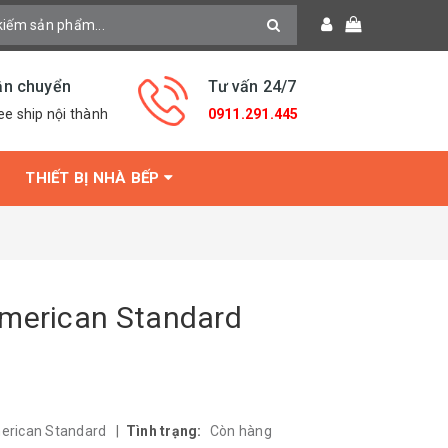
ận chuyển
Tư vấn 24/7
ee ship nội thành
0911.291.445
THIẾT BỊ NHÀ BẾP
American Standard
erican Standard
|
Tình trạng:
Còn hàng