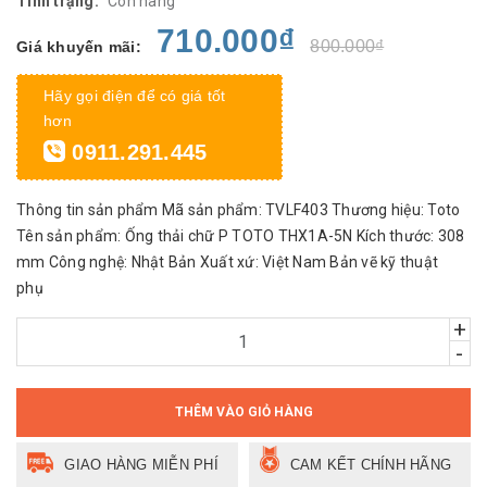
Tình trạng:
Còn hàng
710.000₫
800.000₫
Giá khuyến mãi:
Hãy gọi điện để có giá tốt
hơn
0911.291.445
Thông tin sản phẩm Mã sản phẩm: TVLF403 Thương hiệu: Toto
Tên sản phẩm: Ống thải chữ P TOTO THX1A-5N Kích thước: 308
mm Công nghệ: Nhật Bản Xuất xứ: Việt Nam Bản vẽ kỹ thuật
phụ
+
-
THÊM VÀO GIỎ HÀNG
GIAO HÀNG MIỄN PHÍ
CAM KẾT CHÍNH HÃNG