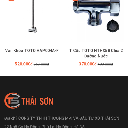
Van Khóa TOTO HAP004A-F
T Cầu TOTO HTHX58 Chia 2
Đường Nước
520.000₫
370.000₫
569.000₫
400.000₫
Địa chỉ:
CÔNG TY TNHH THƯƠNG MẠI VÀ ĐẦU TƯ XD THÁI SƠN
22 Ngõ Ga Hà Đông, Phú La, Hà Đông, Hà Nội