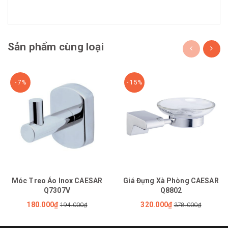
Sản phẩm cùng loại
- 7%
- 15%
Móc Treo Áo Inox CAESAR
Giá Đựng Xà Phòng CAESAR
Q7307V
Q8802
180.000₫
320.000₫
194.000₫
378.000₫