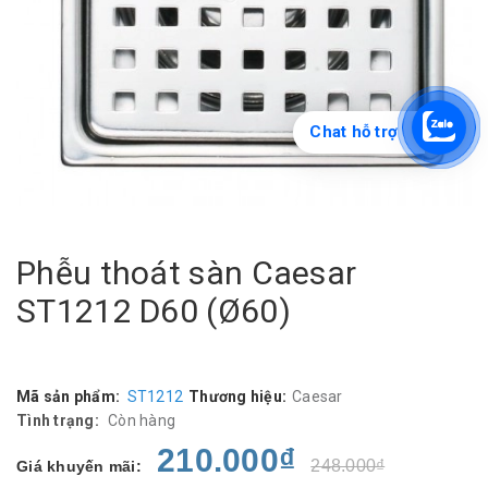
Chat hỗ trợ
Phễu thoát sàn Caesar
ST1212 D60 (Ø60)
Mã sản phẩm:
ST1212
Thương hiệu:
Caesar
Tình trạng:
Còn hàng
210.000₫
248.000₫
Giá khuyến mãi: