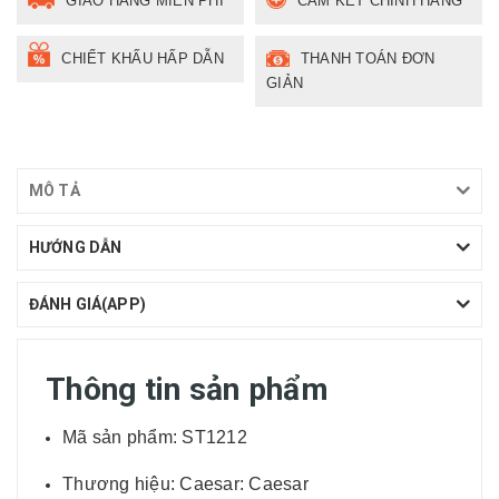
GIAO HÀNG MIỄN PHÍ
CAM KẾT CHÍNH HÃNG
CHIẾT KHẤU HẤP DẪN
THANH TOÁN ĐƠN
GIẢN
MÔ TẢ
HƯỚNG DẪN
ĐÁNH GIÁ(APP)
Thông tin sản phẩm
Mã sản phẩm: ST1212
Thương hiệu: Caesar: Caesar