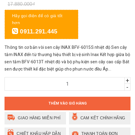
17.880.000₫
Hãy gọi điện để có giá tốt
hơn
0911.291.445
Thông tin cơ bản vòi sen cây INAX BFV-6015S nhiệt độ Sen cây
tắm INAX đến từ thương hiệu thiết bị vệ sinh Inax Kết hợp giữa bộ
sen tắm BFV-6013T nhiệt độ và bộ phụ kiện sen cây cao cấp Bát
sen được thiết kế đặc biệt giúp cho phun nước đều Áp...
+
-
THÊM VÀO GIỎ HÀNG
GIAO HÀNG MIỄN PHÍ
CAM KẾT CHÍNH HÃNG
CHIẾT KHẤU HẤP DẪN
THANH TOÁN ĐƠN