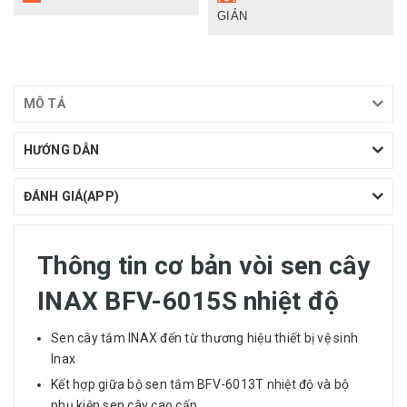
GIẢN
MÔ TẢ
HƯỚNG DẪN
ĐÁNH GIÁ(APP)
Thông tin cơ bản vòi sen cây
INAX BFV-6015S nhiệt độ
Sen cây
tắm INAX đến từ thương hiệu thiết bị vệ sinh
Inax
Kết hợp giữa bộ sen tắm BFV-6013T nhiệt độ và bộ
phụ kiện sen cây cao cấp