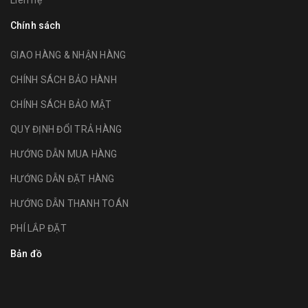
Liên hệ
Chính sách
GIAO HÀNG & NHẬN HÀNG
CHÍNH SÁCH BẢO HÀNH
CHÍNH SÁCH BẢO MẬT
QUY ĐỊNH ĐỔI TRẢ HÀNG
HƯỚNG DẪN MUA HÀNG
HƯỚNG DẪN ĐẶT HÀNG
HƯỚNG DẪN THANH TOÁN
PHÍ LẮP ĐẶT
Bản đồ