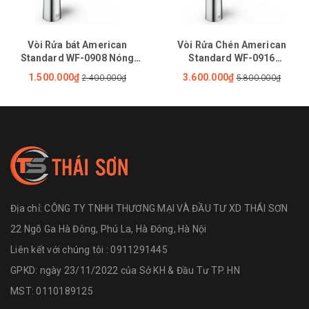
Vòi Rửa bát American
Vòi Rửa Chén American
Standard WF-0908 Nóng
Standard WF-0916
Lạnh
(1009160000) Nóng Lạnh Rút
1.500.000₫
3.600.000₫
2.400.000₫
5.800.000₫
Dây Agate
Địa chỉ:
CÔNG TY TNHH THƯƠNG MẠI VÀ ĐẦU TƯ XD THÁI SƠN
22 Ngõ Ga Hà Đông, Phú La, Hà Đông, Hà Nội
Liên kết với chúng tôi : 0911291445
GPKD: ngày 23/11/2022 của Sở KH & Đầu Tư TP. HN
MST: 0110189125