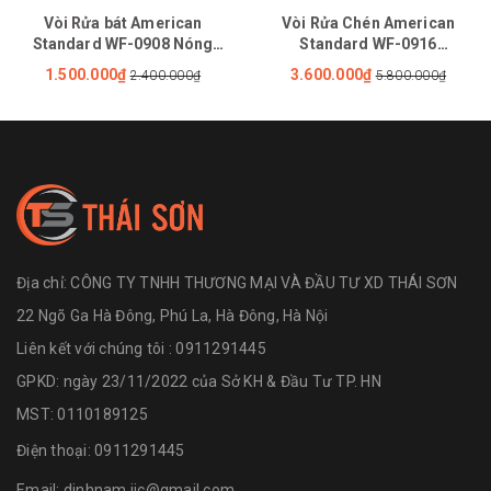
Vòi Rửa bát American
Vòi Rửa Chén American
Standard WF-0908 Nóng
Standard WF-0916
Lạnh
(1009160000) Nóng Lạnh Rút
1.500.000₫
3.600.000₫
2.400.000₫
5.800.000₫
Dây Agate
Địa chỉ:
CÔNG TY TNHH THƯƠNG MẠI VÀ ĐẦU TƯ XD THÁI SƠN
22 Ngõ Ga Hà Đông, Phú La, Hà Đông, Hà Nội
Liên kết với chúng tôi : 0911291445
GPKD: ngày 23/11/2022 của Sở KH & Đầu Tư TP. HN
MST: 0110189125
Điện thoại:
0911291445
Email:
dinhnam.iic@gmail.com