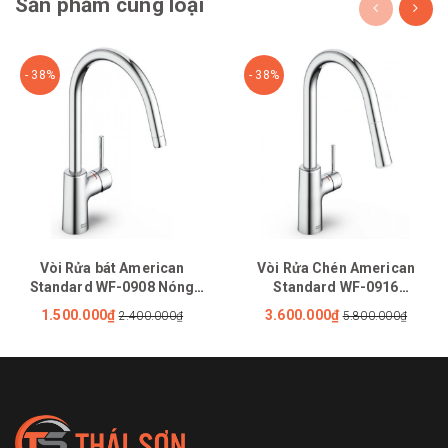
Sản phẩm cùng loại
- 38%
- 38%
Vòi Rửa bát American
Vòi Rửa Chén American
Standard WF-0908 Nóng
Standard WF-0916
Lạnh
(1009160000) Nóng Lạnh Rút
1.500.000₫
3.600.000₫
2.400.000₫
5.800.000₫
Dây Agate