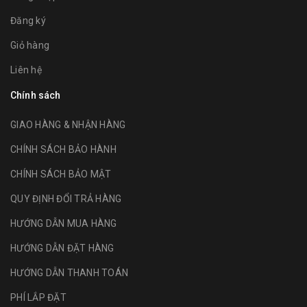
Đăng ký
Giỏ hàng
Liên hệ
Chính sách
GIAO HÀNG & NHẬN HÀNG
CHÍNH SÁCH BẢO HÀNH
CHÍNH SÁCH BẢO MẬT
QUY ĐỊNH ĐỔI TRẢ HÀNG
HƯỚNG DẪN MUA HÀNG
HƯỚNG DẪN ĐẶT HÀNG
HƯỚNG DẪN THANH TOÁN
PHÍ LẮP ĐẶT