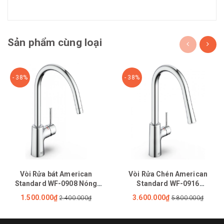
Sản phẩm cùng loại
- 38%
- 38%
Vòi Rửa bát American
Vòi Rửa Chén American
Standard WF-0908 Nóng
Standard WF-0916
Lạnh
(1009160000) Nóng Lạnh Rút
1.500.000₫
3.600.000₫
2.400.000₫
5.800.000₫
Dây Agate