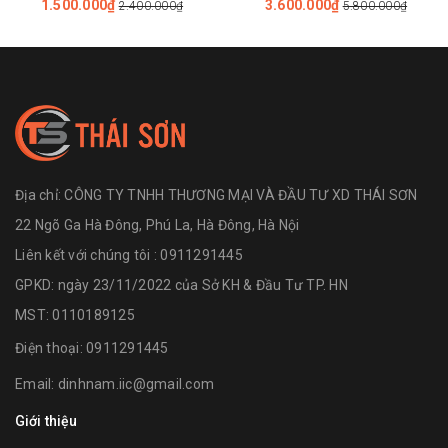
1.500.000₫
3.600.000₫
2.400.000₫
5.800.000₫
Dây Agate
Địa chỉ:
CÔNG TY TNHH THƯƠNG MẠI VÀ ĐẦU TƯ XD THÁI SƠN
22 Ngõ Ga Hà Đông, Phú La, Hà Đông, Hà Nội
Liên kết với chúng tôi : 0911291445
GPKD: ngày 23/11/2022 của Sở KH & Đầu Tư TP. HN
MST: 0110189125
Điện thoại:
0911291445
Email:
dinhnam.iic@gmail.com
Giới thiệu