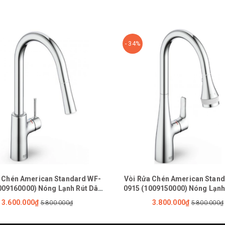
- 34%
 Chén American Standard WF-
Vòi Rửa Chén American Stan
009160000) Nóng Lạnh Rút Dây
0915 (1009150000) Nóng Lạnh
Agate
Cynet
3.600.000₫
3.800.000₫
5.800.000₫
5.800.000₫