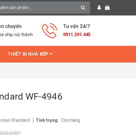
ận chuyển
Tư vấn 24/7
ee ship nội thành
0911.291.445
THIẾT BỊ NHÀ BẾP
andard WF-4946
rican Standard
|
Tình trạng:
Còn hàng
.000.000₫