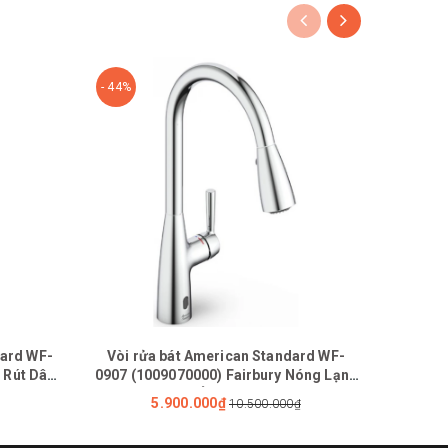
- 44%
- 49%
dard WF-
Vòi rửa bát American Standard WF-
Bộ
 Rút Dây
0907 (1009070000) Fairbury Nóng Lạnh
FFAS09
Cảm Ứng Dùng Pin
FFASS
5.900.000₫
10.500.000₫
FF