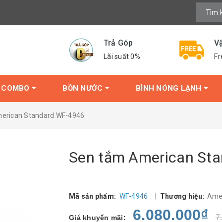
Trả Góp
V
Lãi suất 0%
Fr
COMBO
BỒN NƯỚC
BÌNH NÓNG LẠNH
erican Standard WF-4946
Sen tắm American St
Mã sản phẩm:
WF-4946
|
Thương hiệu:
Ame
6.080.000₫
7
Giá khuyến mãi: