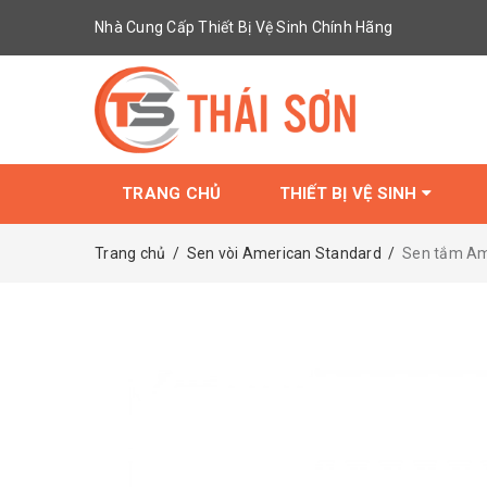
Nhà Cung Cấp Thiết Bị Vệ Sinh Chính Hãng
TRANG CHỦ
THIẾT BỊ VỆ SINH
Trang chủ
/
Sen vòi American Standard
/
Sen tắm Am