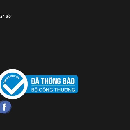
ản đồ