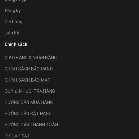
Đăng ký
Giỏ hàng
Liên hệ
Chính sách
GIAO HÀNG & NHẬN HÀNG
CHÍNH SÁCH BẢO HÀNH
CHÍNH SÁCH BẢO MẬT
QUY ĐỊNH ĐỔI TRẢ HÀNG
HƯỚNG DẪN MUA HÀNG
HƯỚNG DẪN ĐẶT HÀNG
HƯỚNG DẪN THANH TOÁN
PHÍ LẮP ĐẶT