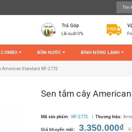
Trả Góp
V
Lãi suất 0%
Fr
COMBO
BỒN NƯỚC
BÌNH NÓNG LẠNH
y American Standard WF-2772
Sen tắm cây American
Mã sản phẩm:
WF-2772
|
Thương hiệu:
Ame
3.350.000₫
8
Giá khuyến mãi: