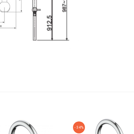
- 34%