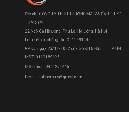
Địa chỉ:
CÔNG TY TNHH THƯƠNG MẠI VÀ ĐẦU TƯ XD
THÁI SƠN
22 Ngõ Ga Hà Đông, Phú La, Hà Đông, Hà Nội
Liên kết với chúng tôi : 0911291445
GPKD: ngày 23/11/2022 của Sở KH & Đầu Tư TP. HN
MST: 0110189125
Điện thoại:
0911291445
Email:
dinhnam.iic@gmail.com