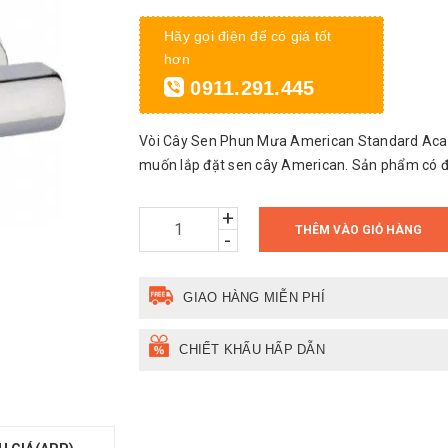
Hãy gọi điện để có giá tốt
hơn
0911.291.445
Vòi Cây Sen Phun Mưa American Standard Acaci
muốn lắp đặt sen cây American. Sản phẩm có điề
+
THÊM VÀO GIỎ HÀNG
-
GIAO HÀNG MIỄN PHÍ
CHIẾT KHẤU HẤP DẪN