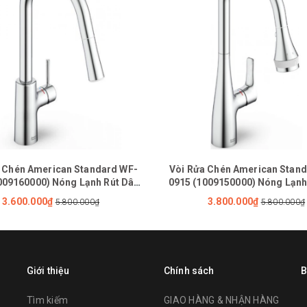
 Chén American Standard WF-
Vòi Rửa Chén American Stan
009160000) Nóng Lạnh Rút Dây
0915 (1009150000) Nóng Lạnh
Agate
Cynet
3.600.000₫
3.800.000₫
5.800.000₫
5.800.000₫
Giới thiệu
Chính sách
B
Tìm kiếm
GIAO HÀNG & NHẬN HÀNG