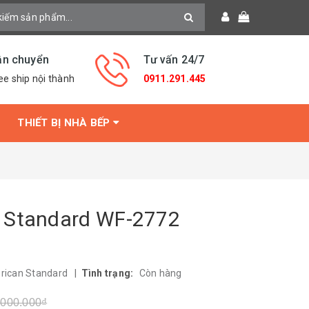
ận chuyển
Tư vấn 24/7
ee ship nội thành
0911.291.445
THIẾT BỊ NHÀ BẾP
 Standard WF-2772
rican Standard
|
Tình trạng:
Còn hàng
.000.000₫