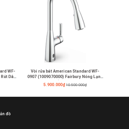
dard WF-
Vòi rửa bát American Standard WF-
Bộ
 Rút Dây
0907 (1009070000) Fairbury Nóng Lạnh
FFAS09
Cảm Ứng Dùng Pin
FFASS
5.900.000₫
10.500.000₫
FF
ản đồ