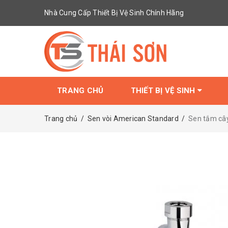
Nhà Cung Cấp Thiết Bị Vệ Sinh Chính Hãng
TRANG CHỦ
THIẾT BỊ VỆ SINH
Trang chủ
/
Sen vòi American Standard
/
Sen tắm câ