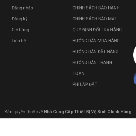
Đăng nhập
CHÍNH SÁCH BẢO HÀNH
Đăng ký
CHÍNH SÁCH BẢO MẬT
Giỏ hàng
QUY ĐỊNH ĐỔI TRẢ HÀNG
Liên hệ
HƯỚNG DẪN MUA HÀNG
HƯỚNG DẪN ĐẶT HÀNG
HƯỚNG DẪN THANH
TOÁN
PHÍ LẮP ĐẶT
Bản quyền thuộc về
Nhà Cung Cấp Thiết Bị Vệ Sinh Chính Hãng