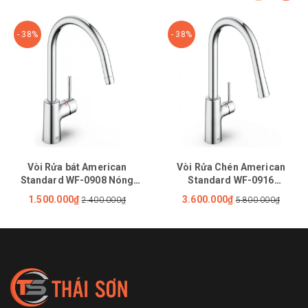
- 38%
- 38%
Vòi Rửa bát American
Vòi Rửa Chén American
Standard WF-0908 Nóng
Standard WF-0916
Lạnh
(1009160000) Nóng Lạnh Rút
1.500.000₫
3.600.000₫
2.400.000₫
5.800.000₫
Dây Agate