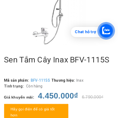
Chat hỗ trợ
Sen Tắm Cây Inax BFV-1115S
Mã sản phẩm:
BFV-1115S
Thương hiệu:
Inax
Tình trạng:
Còn hàng
4.450.000₫
6.790.000₫
Giá khuyến mãi:
Hãy gọi điện để có giá tốt
hơn