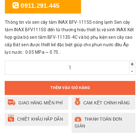
0911.291.445
Thông tin vòi sen cây tắm INAX BFV-1115S nóng lạnh Sen cây
tắm INAX BFV1115S đến từ thương hiệu thiết bị vệ sinh INAX Kết
hợp giữa bộ sen tắm BFV-1113S-4C và bộ phụ kiện sen cây cao
cấp Bát sen được thiết kế đặc biệt giúp cho phun nước đều Áp
lực nước : 0.05 MPa ~ 0.75...
+
-
THÊM VÀO GIỎ HÀNG
GIAO HÀNG MIỄN PHÍ
CAM KẾT CHÍNH HÃNG
CHIẾT KHẤU HẤP DẪN
THANH TOÁN ĐƠN
GIẢN