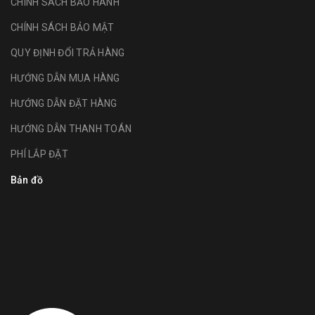
CHÍNH SÁCH BẢO HÀNH
CHÍNH SÁCH BẢO MẬT
QUY ĐỊNH ĐỔI TRẢ HÀNG
HƯỚNG DẪN MUA HÀNG
HƯỚNG DẪN ĐẶT HÀNG
HƯỚNG DẪN THANH TOÁN
PHÍ LẮP ĐẶT
Bản đồ