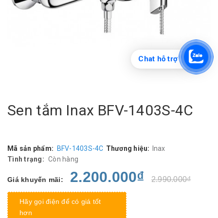
Chat hỗ trợ
Sen tắm Inax BFV-1403S-4C
Mã sản phẩm:
BFV-1403S-4C
Thương hiệu:
Inax
Tình trạng:
Còn hàng
2.200.000₫
2.990.000₫
Giá khuyến mãi:
Hãy gọi điện để có giá tốt
hơn