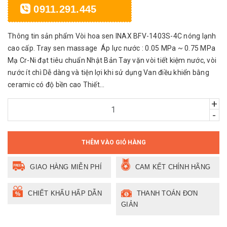
0911.291.445
Thông tin sản phẩm Vòi hoa sen INAX BFV-1403S-4C nóng lạnh
cao cấp. Tray sen massage Áp lực nước : 0.05 MPa ~ 0.75 MPa
Mạ Cr-Ni đạt tiêu chuẩn Nhật Bản Tay vặn vòi tiết kiệm nước, vòi
nước ít chì Dễ dàng và tiện lợi khi sử dụng Van điều khiển bằng
ceramic có độ bền cao Thiết...
+
-
THÊM VÀO GIỎ HÀNG
GIAO HÀNG MIỄN PHÍ
CAM KẾT CHÍNH HÃNG
CHIẾT KHẤU HẤP DẪN
THANH TOÁN ĐƠN
GIẢN