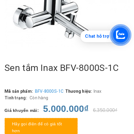
Chat hỗ trợ
Sen tắm Inax BFV-8000S-1C
Mã sản phẩm:
BFV-8000S-1C
Thương hiệu:
Inax
Tình trạng:
Còn hàng
5.000.000₫
6.350.000₫
Giá khuyến mãi:
Hãy gọi điện để có giá tốt
hơn