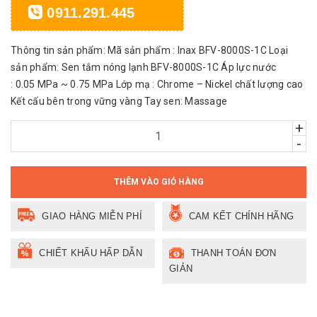
0911.291.445
Thông tin sản phẩm: Mã sản phẩm : Inax BFV-8000S-1C Loại
sản phẩm: Sen tắm nóng lạnh BFV-8000S-1C Áp lực nước
: 0.05 MPa ~ 0.75 MPa Lớp mạ : Chrome – Nickel chất lượng cao
Kết cấu bên trong vững vàng Tay sen: Massage
+
-
THÊM VÀO GIỎ HÀNG
GIAO HÀNG MIỄN PHÍ
CAM KẾT CHÍNH HÃNG
CHIẾT KHẤU HẤP DẪN
THANH TOÁN ĐƠN
GIẢN