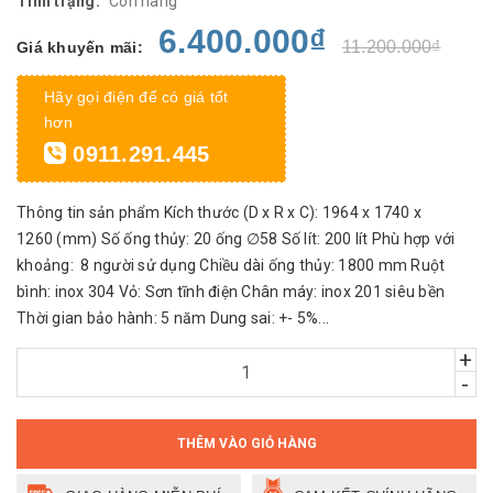
Tình trạng:
Còn hàng
6.400.000₫
11.200.000₫
Giá khuyến mãi:
Hãy gọi điện để có giá tốt
hơn
0911.291.445
Thông tin sản phẩm Kích thước (D x R x C): 1964 x 1740 x
1260 (mm) Số ống thủy: 20 ống ∅58 Số lít: 200 lít Phù hợp với
khoảng: 8 người sử dụng Chiều dài ống thủy: 1800 mm Ruột
bình: inox 304 Vỏ: Sơn tĩnh điện Chân máy: inox 201 siêu bền
Thời gian bảo hành: 5 năm Dung sai: +- 5%...
+
-
THÊM VÀO GIỎ HÀNG