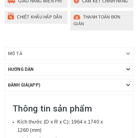
GIAO HÀNG MIỄN PHÍ
CAM KẾT CHÍNH HÃNG
CHIẾT KHẤU HẤP DẪN
THANH TOÁN ĐƠN
GIẢN
MÔ TẢ
HƯỚNG DẪN
ĐÁNH GIÁ(APP)
Thông tin sản phẩm
Kích thước (D x R x C): 1964 x 1740 x
1260 (mm)