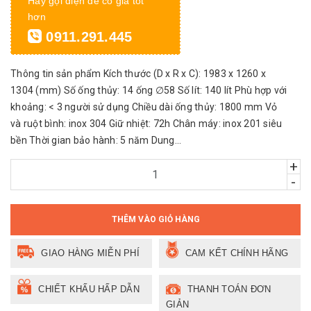
Hãy gọi điện để có giá tốt
hơn
0911.291.445
Thông tin sản phẩm Kích thước (D x R x C): 1983 x 1260 x
1304 (mm) Số ống thủy: 14 ống ∅58 Số lít: 140 lít Phù hợp với
khoảng: < 3 người sử dụng Chiều dài ống thủy: 1800 mm Vỏ
và ruột bình: inox 304 Giữ nhiệt: 72h Chân máy: inox 201 siêu
bền Thời gian bảo hành: 5 năm Dung...
+
-
THÊM VÀO GIỎ HÀNG
GIAO HÀNG MIỄN PHÍ
CAM KẾT CHÍNH HÃNG
CHIẾT KHẤU HẤP DẪN
THANH TOÁN ĐƠN
GIẢN