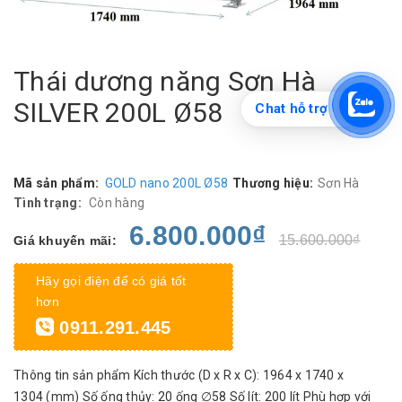
Thái dương năng Sơn Hà
SILVER 200L Ø58
Chat hỗ trợ
Mã sản phẩm:
GOLD nano 200L Ø58
Thương hiệu:
Sơn Hà
Tình trạng:
Còn hàng
6.800.000₫
15.600.000₫
Giá khuyến mãi:
Hãy gọi điện để có giá tốt
hơn
0911.291.445
Thông tin sản phẩm Kích thước (D x R x C): 1964 x 1740 x
1304 (mm) Số ống thủy: 20 ống ∅58 Số lít: 200 lít Phù hợp với