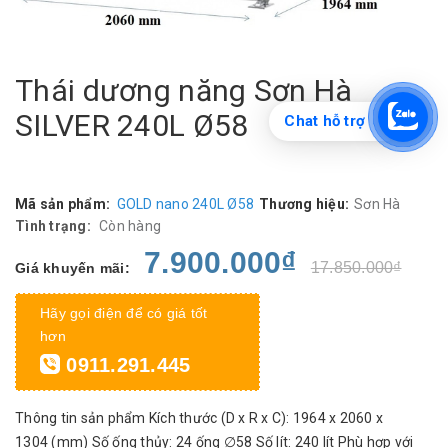
Thái dương năng Sơn Hà
SILVER 240L Ø58
Chat hỗ trợ
Mã sản phẩm:
GOLD nano 240L Ø58
Thương hiệu:
Sơn Hà
Tình trạng:
Còn hàng
7.900.000₫
17.850.000₫
Giá khuyến mãi:
Hãy gọi điện để có giá tốt
hơn
0911.291.445
Thông tin sản phẩm Kích thước (D x R x C): 1964 x 2060 x
1304 (mm) Số ống thủy: 24 ống ∅58 Số lít: 240 lít Phù hợp với