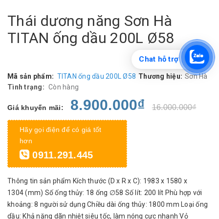
Thái dương năng Sơn Hà
TITAN ống dầu 200L Ø58
Chat hỗ trợ
Mã sản phẩm:
TITAN ống dầu 200L Ø58
Thương hiệu:
Sơn Hà
Tình trạng:
Còn hàng
8.900.000₫
16.000.000₫
Giá khuyến mãi:
Hãy gọi điện để có giá tốt
hơn
0911.291.445
Thông tin sản phẩm Kích thước (D x R x C): 1983 x 1580 x
1304 (mm) Số ống thủy: 18 ống ∅58 Số lít: 200 lít Phù hợp với
khoảng: 8 người sử dụng Chiều dài ống thủy: 1800 mm Loại ống
dầu: Khả năng dãn nhiệt siêu tốc, làm nóng cực nhanh Vỏ