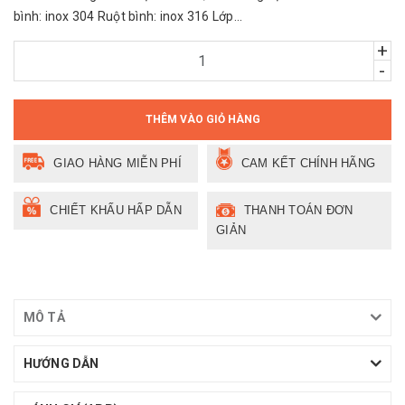
bình: inox 304 Ruột bình: inox 316 Lớp...
+
-
THÊM VÀO GIỎ HÀNG
GIAO HÀNG MIỄN PHÍ
CAM KẾT CHÍNH HÃNG
CHIẾT KHẤU HẤP DẪN
THANH TOÁN ĐƠN
GIẢN
MÔ TẢ
HƯỚNG DẪN