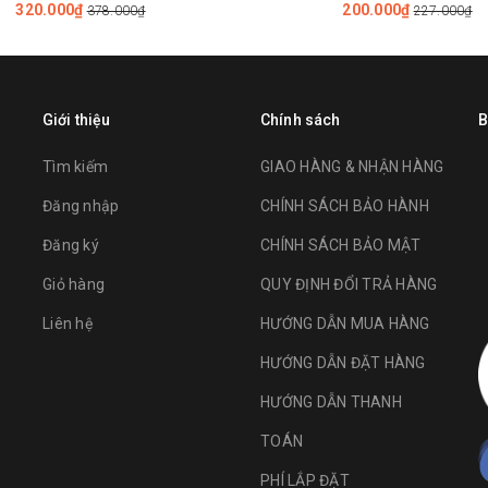
320.000₫
200.000₫
378.000₫
227.000₫
Giới thiệu
Chính sách
B
Tìm kiếm
GIAO HÀNG & NHẬN HÀNG
Đăng nhập
CHÍNH SÁCH BẢO HÀNH
Đăng ký
CHÍNH SÁCH BẢO MẬT
Giỏ hàng
QUY ĐỊNH ĐỔI TRẢ HÀNG
Liên hệ
HƯỚNG DẪN MUA HÀNG
HƯỚNG DẪN ĐẶT HÀNG
HƯỚNG DẪN THANH
TOÁN
PHÍ LẮP ĐẶT