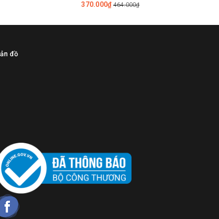
370.000₫
464.000₫
ản đồ