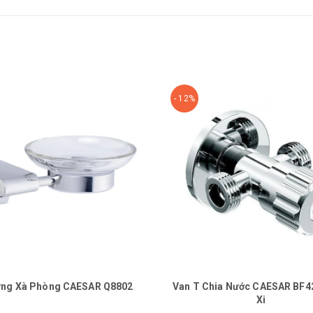
- 12%
ựng Xà Phòng CAESAR Q8802
Van T Chia Nước CAESAR BF4
Xi