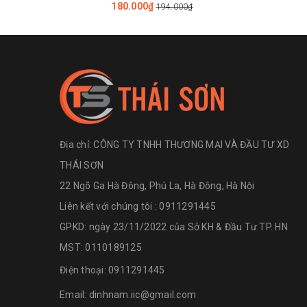
180.000₫
194.000₫
Địa chỉ:
CÔNG TY TNHH THƯƠNG MẠI VÀ ĐẦU TƯ XD
THÁI SƠN
22 Ngõ Ga Hà Đông, Phú La, Hà Đông, Hà Nội
Liên kết với chúng tôi : 0911291445
GPKD: ngày 23/11/2022 của Sở KH & Đầu Tư TP. HN
MST: 0110189125
Điện thoại:
0911291445
Email:
dinhnam.iic@gmail.com