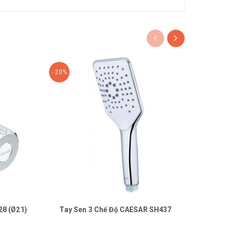
- 20%
- 20%
28 (Ø21)
Tay Sen 3 Chế Độ CAESAR SH437
Tay 