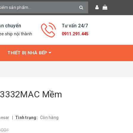
ận chuyển
Tư vấn 24/7
ee ship nội thành
0911.291.445
THIẾT BỊ NHÀ BẾP
 13332MAC Mềm
aesar
|
Tình trạng:
Còn hàng
000₫