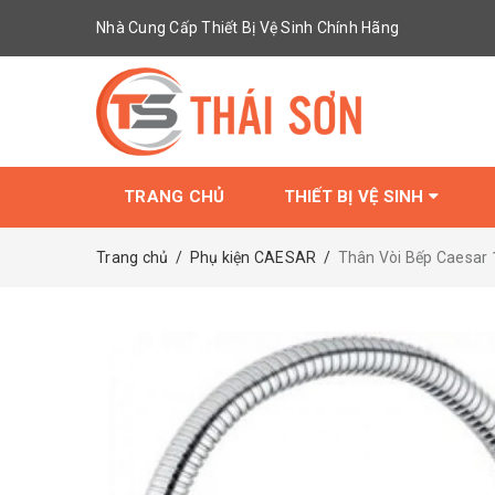
Nhà Cung Cấp Thiết Bị Vệ Sinh Chính Hãng
TRANG CHỦ
THIẾT BỊ VỆ SINH
Trang chủ
/
Phụ kiện CAESAR
/
Thân Vòi Bếp Caesa