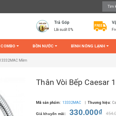
Trả Góp
V
Lãi suất 0%
Fr
COMBO
BỒN NƯỚC
BÌNH NÓNG LẠNH
r 13332MAC Mềm
Thân Vòi Bếp Caesar
Mã sản phẩm:
13332MAC
|
Thương hiệu:
C
330.000₫
454.
Giá khuyến mãi: