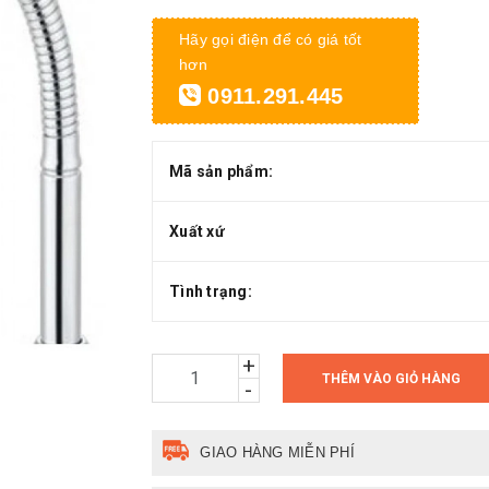
Hãy gọi điện để có giá tốt
hơn
0911.291.445
Mã sản phẩm:
Xuất xứ
Tình trạng:
+
THÊM VÀO GIỎ HÀNG
-
GIAO HÀNG MIỄN PHÍ