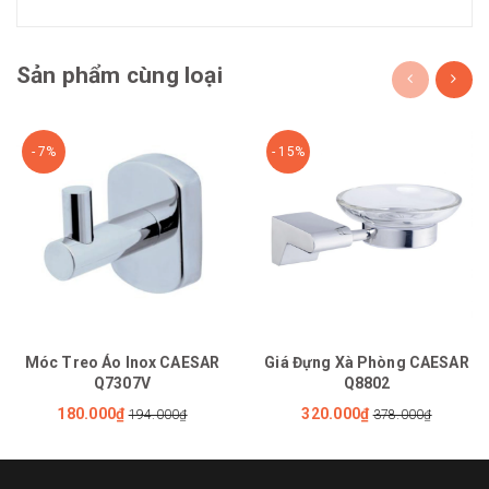
Sản phẩm cùng loại
- 7%
- 15%
Móc Treo Áo Inox CAESAR
Giá Đựng Xà Phòng CAESAR
Q7307V
Q8802
180.000₫
320.000₫
194.000₫
378.000₫