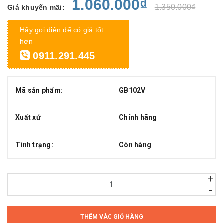
1.060.000₫
1.350.000₫
Giá khuyến mãi:
Hãy gọi điện để có giá tốt
hơn
0911.291.445
Mã sản phẩm:
GB102V
Xuất xứ
Chính hãng
Tình trạng:
Còn hàng
+
-
THÊM VÀO GIỎ HÀNG