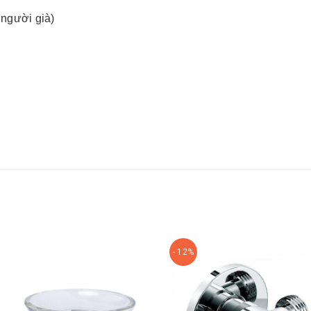
 người già)
- 12%