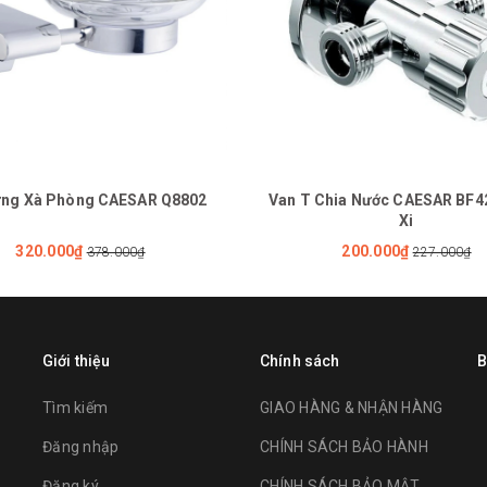
ựng Xà Phòng CAESAR Q8802
Van T Chia Nước CAESAR BF4
Xi
320.000₫
200.000₫
378.000₫
227.000₫
Giới thiệu
Chính sách
B
Tìm kiếm
GIAO HÀNG & NHẬN HÀNG
Đăng nhập
CHÍNH SÁCH BẢO HÀNH
Đăng ký
CHÍNH SÁCH BẢO MẬT