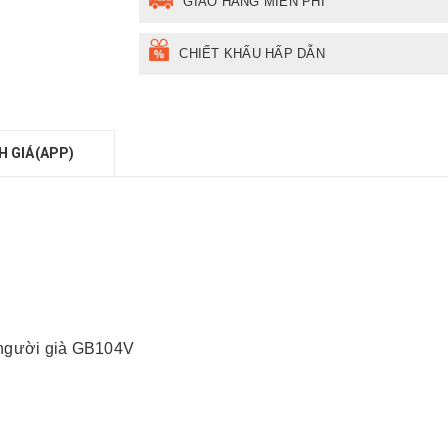
GIAO HÀNG MIỄN PHÍ
CHIẾT KHẤU HẤP DẪN
H GIÁ(APP)
 người già GB104V