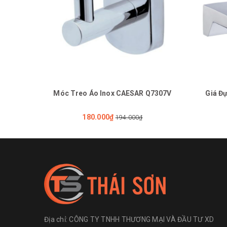
Móc Treo Áo Inox CAESAR Q7307V
Giá Đ
180.000₫
194.000₫
Địa chỉ:
CÔNG TY TNHH THƯƠNG MẠI VÀ ĐẦU TƯ XD