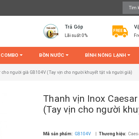
Trả Góp
V
Lãi suất 0%
Fr
COMBO
BỒN NƯỚC
BÌNH NÓNG LẠNH
 cho người già GB104V (Tay vịn cho người khuyết tật và người già)
Thanh vịn Inox Caesar
(Tay vịn cho người khu
Mã sản phẩm:
GB104V
|
Thương hiệu:
Caes