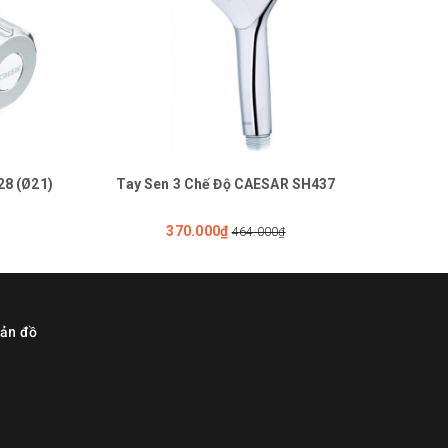
28 (Ø21)
Tay Sen 3 Chế Độ CAESAR SH437
Tay 
370.000₫
464.000₫
ản đồ