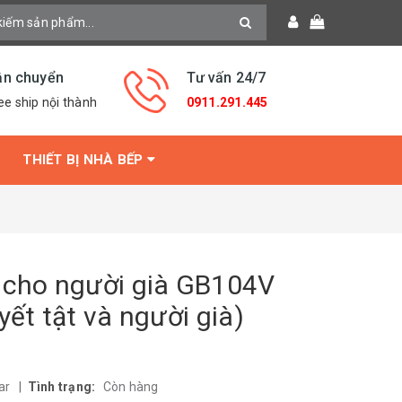
ận chuyển
Tư vấn 24/7
ee ship nội thành
0911.291.445
THIẾT BỊ NHÀ BẾP
 cho người già GB104V
yết tật và người già)
ar
|
Tình trạng:
Còn hàng