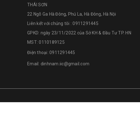
THÁI SƠN
22 Ngõ Ga Hà Đông, Phú La, Hà Đông, Hà Nội
Liên kết với chúng tôi : 0911291445
GPKD: ngày 23/11/2022 của Sở KH & Đầu Tư TP. HN
MST: 0110189125
Điện thoại:
0911291445
Email:
dinhnam.iic@gmail.com