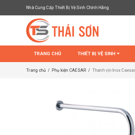
Nhà Cung Cấp Thiết Bị Vệ Sinh Chính Hãng
TRANG CHỦ
THIẾT BỊ VỆ SINH
Trang chủ
/
Phụ kiện CAESAR
/
Thanh vịn Inox Caesar