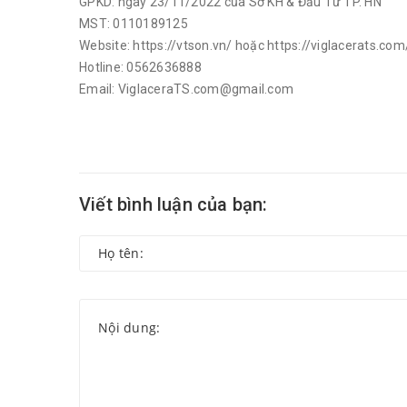
GPKD: ngày 23/11/2022 của Sở KH & Đầu Tư TP. HN
MST: 0110189125
Website: https://vtson.vn/ hoặc https://viglacerats.com
Hotline: 0562636888
Email: ViglaceraTS.com@gmail.com
Viết bình luận của bạn: