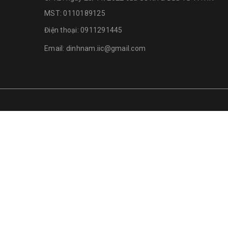
MST: 0110189125
Điện thoại:
0911291445
Email:
dinhnam.iic@gmail.com