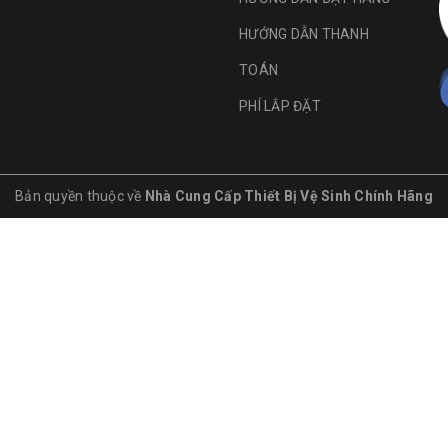
HƯỚNG DẪN THANH
TOÁN
PHÍ LẮP ĐẶT
Bản quyền thuộc về
Nhà Cung Cấp Thiết Bị Vệ Sinh Chính Hãng