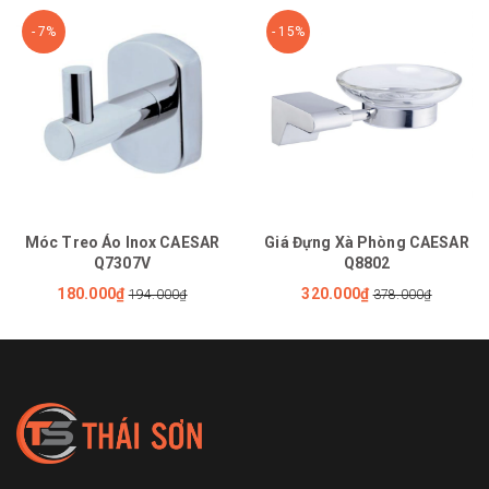
- 7%
- 15%
Móc Treo Áo Inox CAESAR
Giá Đựng Xà Phòng CAESAR
Q7307V
Q8802
180.000₫
320.000₫
194.000₫
378.000₫