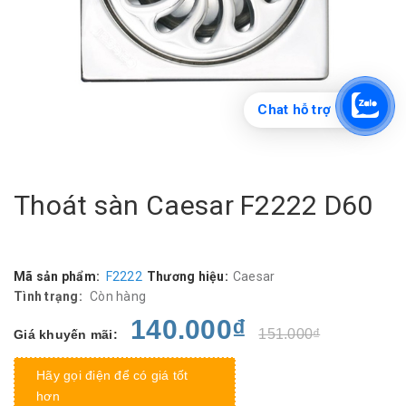
Chat hỗ trợ
Thoát sàn Caesar F2222 D60
Mã sản phẩm:
F2222
Thương hiệu:
Caesar
Tình trạng:
Còn hàng
140.000₫
151.000₫
Giá khuyến mãi:
Hãy gọi điện để có giá tốt
hơn