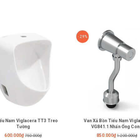
- 29%
ểu Nam Viglacera TT3 Treo
Van Xả Bồn Tiểu Nam Vigl
Tường
VG841.1 Nhấn Ống Co
600.000₫
850.000₫
750.000₫
1.200.000₫