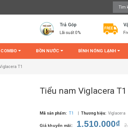
Trả Góp
V
Lãi suất 0%
Fr
COMBO
BỒN NƯỚC
BÌNH NÓNG LẠNH
Viglacera T1
Tiểu nam Viglacera T1
Mã sản phẩm:
T1
|
Thương hiệu:
Viglacera
1.510.000₫
2
Giá khuyến mãi: