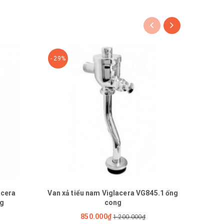
- 29%
- 29%
acera
Van xả tiểu nam Viglacera VG845.1 ống
ng
cong
850.000₫
1.200.000₫