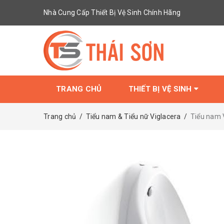
Nhà Cung Cấp Thiết Bị Vệ Sinh Chính Hãng
TRANG CHỦ
THIẾT BỊ VỆ SINH
Trang chủ
/
Tiểu nam & Tiểu nữ Viglacera
/
Tiểu nam 