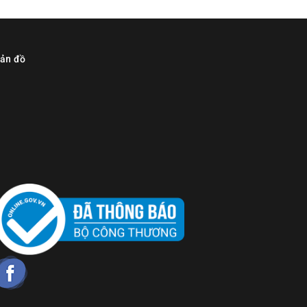
ản đồ