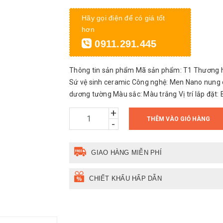
Hãy gọi điện để có giá tốt
hơn
0911.291.445
Thông tin sản phẩm Mã sản phẩm: T1 Thương hiệ
Sứ vệ sinh ceramic Công nghệ: Men Nano nung 
dương tường Màu sắc: Màu trắng Vị trí lắp đặt: 
+
THÊM VÀO GIỎ HÀNG
-
GIAO HÀNG MIỄN PHÍ
CHIẾT KHẤU HẤP DẪN