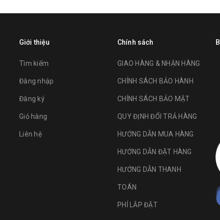
Giới thiệu
Chính sách
B
Tìm kiếm
GIAO HÀNG & NHẬN HÀNG
Đăng nhập
CHÍNH SÁCH BẢO HÀNH
Đăng ký
CHÍNH SÁCH BẢO MẬT
Giỏ hàng
QUY ĐỊNH ĐỔI TRẢ HÀNG
Liên hệ
HƯỚNG DẪN MUA HÀNG
HƯỚNG DẪN ĐẶT HÀNG
HƯỚNG DẪN THANH
TOÁN
PHÍ LẮP ĐẶT