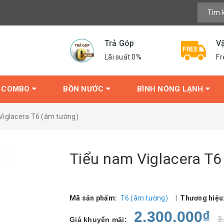
Trả Góp
V
Lãi suất 0%
Fr
COMBO
BỒN NƯỚC
BÌNH NÓNG LẠNH
Viglacera T6 (âm tường)
Tiểu nam Viglacera T6
Mã sản phẩm:
T6 (âm tường)
|
Thương hiệu
2.300.000₫
3
Giá khuyến mãi: