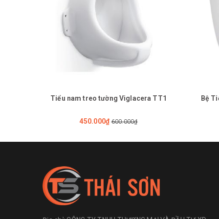
Tiểu nam treo tường Viglacera TT1
Bệ Ti
450.000₫
600.000₫