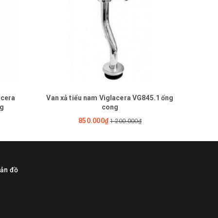
acera
Van xả tiểu nam Viglacera VG845.1 ống
ng
cong
850.000₫
1.200.000₫
ản đồ