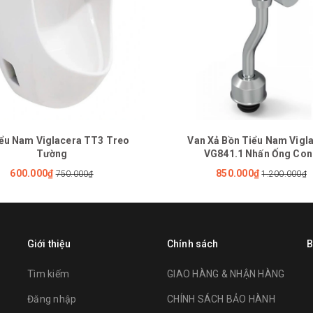
ểu Nam Viglacera TT3 Treo
Van Xả Bồn Tiểu Nam Vigl
Tường
VG841.1 Nhấn Ống Co
600.000₫
850.000₫
750.000₫
1.200.000₫
Giới thiệu
Chính sách
B
Tìm kiếm
GIAO HÀNG & NHẬN HÀNG
Đăng nhập
CHÍNH SÁCH BẢO HÀNH