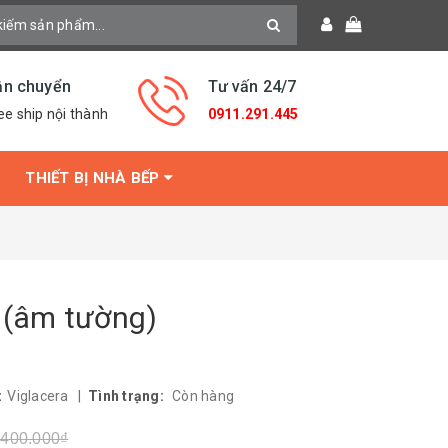
ận chuyển
Tư vấn 24/7
ee ship nội thành
0911.291.445
THIẾT BỊ NHÀ BẾP
 (âm tường)
:
Viglacera
|
Tình trạng:
Còn hàng
.400.000₫