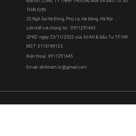
Địa chỉ:
CÔNG TY TNHH THƯƠNG MẠI VÀ ĐẦU TƯ XD
THÁI SƠN
22 Ngõ Ga Hà Đông, Phú La, Hà Đông, Hà Nội
Liên kết với chúng tôi : 0911291445
GPKD: ngày 23/11/2022 của Sở KH & Đầu Tư TP. HN
MST: 0110189125
Điện thoại:
0911291445
Email:
dinhnam.iic@gmail.com