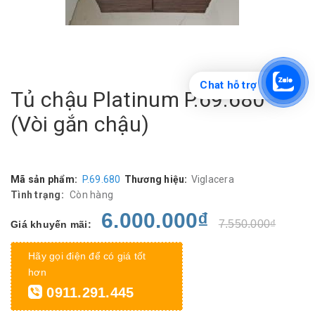
Chat hỗ trợ
Tủ chậu Platinum P.69.680
(Vòi gắn chậu)
Mã sản phẩm:
P.69.680
Thương hiệu:
Viglacera
Tình trạng:
Còn hàng
6.000.000₫
7.550.000₫
Giá khuyến mãi:
Hãy gọi điện để có giá tốt
hơn
0911.291.445