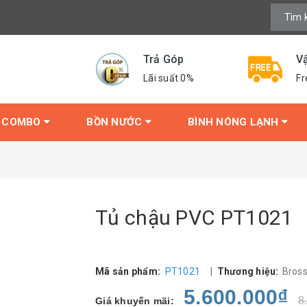
Trả Góp
V
Lãi suất 0%
Fr
COMBO
BỒN NƯỚC
BÌNH NÓNG LẠNH
Tủ chậu PVC PT1021
Mã sản phẩm:
PT1021
|
Thương hiệu:
Bros
5.600.000₫
8
Giá khuyến mãi: