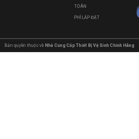
TOÁN
PHÍ LẮP ĐẶT
Bản quyền thuộc về
Nhà Cung Cấp Thiết Bị Vệ Sinh Chính Hãng