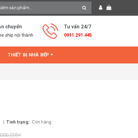
ận chuyển
Tư vấn 24/7
ee ship nội thành
0911.291.445
THIẾT BỊ NHÀ BẾP
s
|
Tình trạng:
Còn hàng
.000.000₫