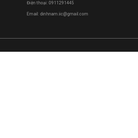
Điện thoại:
0911291445
Email:
dinhnam.iic@gmail.com