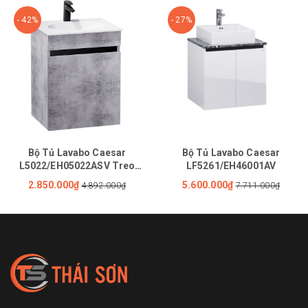
- 42%
- 27%
Bộ Tủ Lavabo Caesar
Bộ Tủ Lavabo Caesar
L5022/EH05022ASV Treo
LF5261/EH46001AV
Tường
2.850.000₫
5.600.000₫
4.892.000₫
7.711.000₫