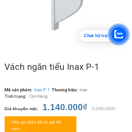
Chat hỗ trợ
Vách ngăn tiểu Inax P-1
Mã sản phẩm:
Inax P-1
Thương hiệu:
inax
Tình trạng:
Còn hàng
1.140.000₫
1.240.000₫
Giá khuyến mãi:
Hãy gọi điện để có giá tốt
hơn