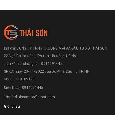
Địa chỉ:
CÔNG TY TNHH THƯƠNG MẠI VÀ ĐẦU TƯ XD THÁI SƠN
22 Ngõ Ga Hà Đông, Phú La, Hà Đông, Hà Nội
Liên kết với chúng tôi : 0911291445
GPKD: ngày 23/11/2022 của Sở KH & Đầu Tư TP. HN
MST: 0110189125
Điện thoại:
0911291445
Email:
dinhnam.iic@gmail.com
Giới thiệu