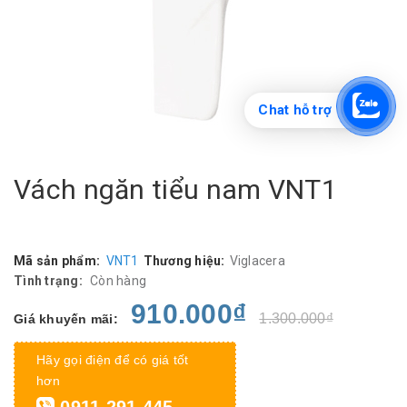
Chat hỗ trợ
Vách ngăn tiểu nam VNT1
Mã sản phẩm:
VNT1
Thương hiệu:
Viglacera
Tình trạng:
Còn hàng
910.000₫
1.300.000₫
Giá khuyến mãi:
Hãy gọi điện để có giá tốt
hơn
0911.291.445