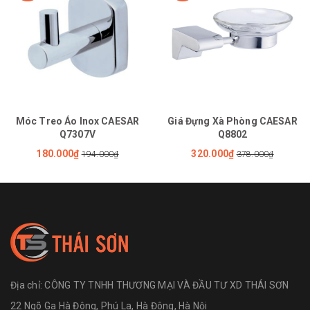
Móc Treo Áo Inox CAESAR
Giá Đựng Xà Phòng CAESAR
Q7307V
Q8802
180.000₫
320.000₫
194.000₫
378.000₫
Địa chỉ:
CÔNG TY TNHH THƯƠNG MẠI VÀ ĐẦU TƯ XD THÁI SƠN
22 Ngõ Ga Hà Đông, Phú La, Hà Đông, Hà Nội