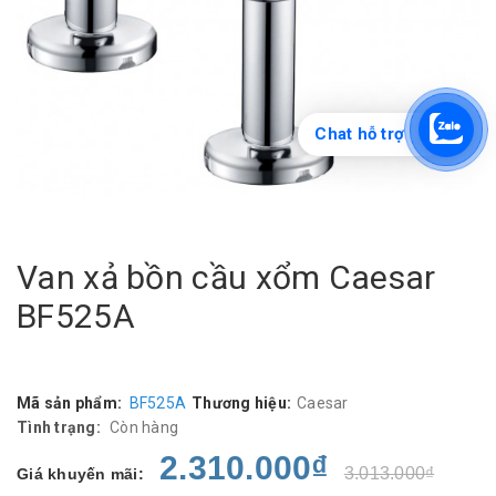
Chat hỗ trợ
Van xả bồn cầu xổm Caesar
BF525A
Mã sản phẩm:
BF525A
Thương hiệu:
Caesar
Tình trạng:
Còn hàng
2.310.000₫
3.013.000₫
Giá khuyến mãi: