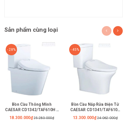
Sản phẩm cùng loại
- 28%
- 45%
Bồn Cầu Thông Minh
Bồn Cầu Nắp Rửa Điện Tử
CAESAR CD1342/TAF610H 2
CAESAR CD1341/TAF610H
Khối Nắp Tự Động Đóng Mở
Tự Động Đóng Mở Nắp
18.300.000₫
13.300.000₫
25.283.000₫
24.062.000₫