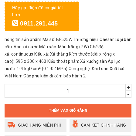
Hãy gọi điện để có giá tốt
hơn
0911.291.445
hông tin sản phẩm Mã số: BF525A Thương hiệu: Caesar Loại bàn
cầu: Van xả nước Màu sắc: Màu trắng (PW) Chế độ
xả: continuous Kiểu xả: Xả thẳng Kích thước (dài x rộng x
cao): 595 x 300 x 460 Kiểu thoát phân: Xả xuống sàn Áp lực
nước: 1-4 kgf/cm² (0.1-0.4MPa) Công nghệ: Đài Loan Xuất xứ:
Việt Nam Các phụ kiện đi kèm bảo hành 2...
+
-
THÊM VÀO GIỎ HÀNG
GIAO HÀNG MIỄN PHÍ
CAM KẾT CHÍNH HÃNG