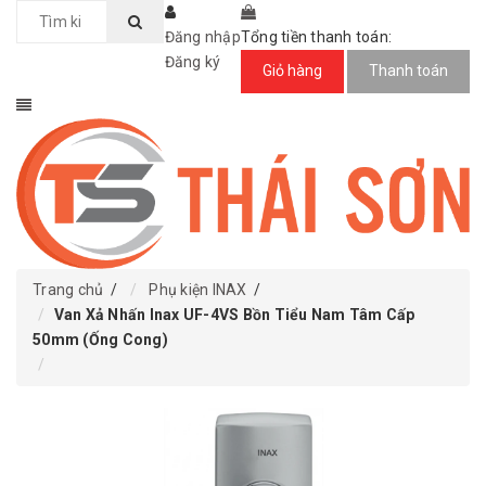
Đăng nhập
Tổng tiền thanh toán:
Đăng ký
Giỏ hàng
Thanh toán
Trang chủ
/
Phụ kiện INAX
/
Van Xả Nhấn Inax UF-4VS Bồn Tiểu Nam Tâm Cấp
50mm (Ống Cong)