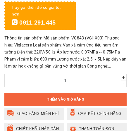
Hãy gọi điện để có giá tốt
hơn
0911.291.445
Thông tin sản phẩm Mã sản phẩm: VG843 (VGHX03) Thương
hiệu: Viglacera Loại sản phẩm: Van xả cảm ứng tiểu nam âm
tường Điện thế: 220V/50Hz Áp lực nước: 0.07MPa ~ 0.75MPa
Phạm vi cảm biến: 600 mm Lượng nước xả: 2.5 ~ 5L Nắp đậy van
làm từ inox không gỉ, bền vững với thời gian Công nghệ:...
+
-
THÊM VÀO GIỎ HÀNG
GIAO HÀNG MIỄN PHÍ
CAM KẾT CHÍNH HÃNG
CHIẾT KHẤU HẤP DẪN
THANH TOÁN ĐƠN