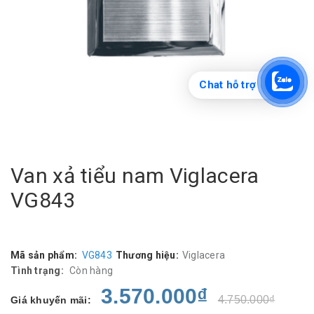
Chat hỗ trợ
Van xả tiểu nam Viglacera
VG843
Mã sản phẩm:
VG843
Thương hiệu:
Viglacera
Tình trạng:
Còn hàng
3.570.000₫
4.750.000₫
Giá khuyến mãi: