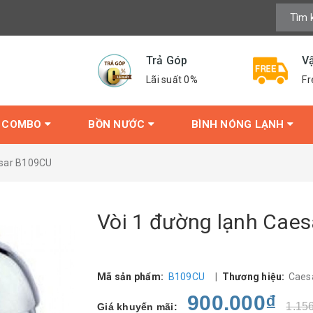
Trả Góp
V
Lãi suất 0%
Fr
COMBO
BỒN NƯỚC
BÌNH NÓNG LẠNH
esar B109CU
Vòi 1 đường lạnh Cae
Mã sản phẩm:
B109CU
|
Thương hiệu:
Caes
900.000₫
1.15
Giá khuyến mãi: