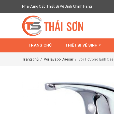
Nhà Cung Cấp Thiết Bị Vệ Sinh Chính Hãng
TRANG CHỦ
THIẾT BỊ VỆ SINH
Trang chủ
/
Vòi lavabo Caesar
/
Vòi 1 đường lạnh Ca