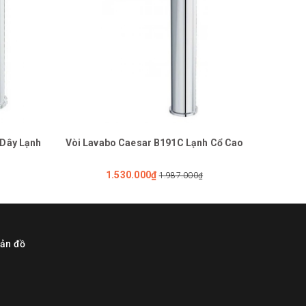
 Dây Lạnh
Vòi Lavabo Caesar B191C Lạnh Cổ Cao
Vòi
1.530.000₫
1.987.000₫
ản đồ