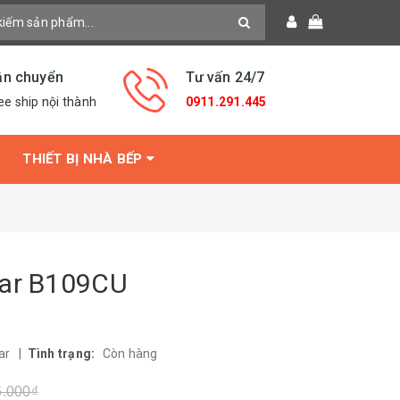
ận chuyển
Tư vấn 24/7
ee ship nội thành
0911.291.445
THIẾT BỊ NHÀ BẾP
sar B109CU
ar
|
Tình trạng:
Còn hàng
6.000₫