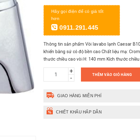
Hãy gọi điện để có giá tốt
hơn
0911.291.445
Thông tin sản phẩm Vòi lavabo lạnh Caesar B10
khiển bằng sứ có độ bền cao Chất liệu mạ: Crom
thước chiều cao vòi H: 140 mm Kích thước chiều 
+
THÊM VÀO GIỎ HÀNG
-
GIAO HÀNG MIỄN PHÍ
CHIẾT KHẤU HẤP DẪN