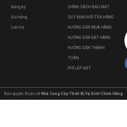
Đăng ký
CHÍNH SÁCH BẢO MẬT
Giỏ hàng
QUY ĐỊNH ĐỔI TRẢ HÀNG
Liên hệ
HƯỚNG DẪN MUA HÀNG
HƯỚNG DẪN ĐẶT HÀNG
HƯỚNG DẪN THANH
TOÁN
PHÍ LẮP ĐẶT
Bản quyền thuộc về
Nhà Cung Cấp Thiết Bị Vệ Sinh Chính Hãng