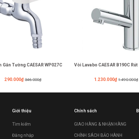
nh Gắn Tường CAESAR WP027C
Vòi Lavabo CAESAR B190C Rút
290.000₫
1.230.000₫
346.000₫
1.490.000₫
Giới thiệu
Chính sách
B
Tìm kiếm
GIAO HÀNG & NHẬN HÀNG
Đăng nhập
CHÍNH SÁCH BẢO HÀNH