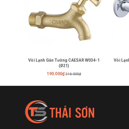
Vòi Lạnh Gắn Tường CAESAR W034-1
Vòi Lạ
(Ø21)
190.000₫
216.000₫