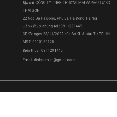
Địa chỉ:
CÔNG TY TNHH THƯƠNG MẠI VÀ ĐẦU TƯ XD
THÁI SƠN
22 Ngõ Ga Hà Đông, Phú La, Hà Đông, Hà Nội
Liên kết với chúng tôi : 0911291445
GPKD: ngày 23/11/2022 của Sở KH & Đầu Tư TP. HN
MST: 0110189125
Điện thoại:
0911291445
Email:
dinhnam.iic@gmail.com