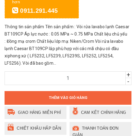
hơn
0911.291.445
Thông tin sản phẩm Tên sản phẩm : Vòi rửa lavabo lạnh Caesar
BT109CP Áp lực nước : 0.05 MPa ~ 0.75 MPa Chất liệu chủ yếu
: Đồng mạ crom Chất liệu lớp mạ: Niken/Crom Vòi rửa lavabo
lạnh Caesar BT109CP lắp phù hợp với các mã chậu có đầu
xiphong xứ ( LF5232, LF5239, LF5239S, LF5252, LF5254,
LF5256). Vòi đã bao gồm...
+
-
THÊM VÀO GIỎ HÀNG
GIAO HÀNG MIỄN PHÍ
CAM KẾT CHÍNH HÃNG
CHIẾT KHẤU HẤP DẪN
THANH TOÁN ĐƠN
GIẢN