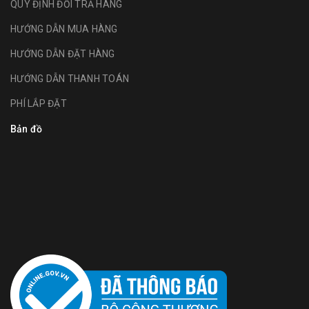
QUY ĐỊNH ĐỔI TRẢ HÀNG
HƯỚNG DẪN MUA HÀNG
HƯỚNG DẪN ĐẶT HÀNG
HƯỚNG DẪN THANH TOÁN
PHÍ LẮP ĐẶT
Bản đồ