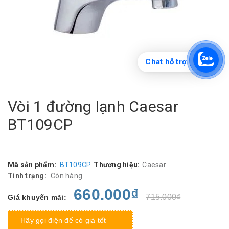
Chat hỗ trợ
Vòi 1 đường lạnh Caesar
BT109CP
Mã sản phẩm:
BT109CP
Thương hiệu:
Caesar
Tình trạng:
Còn hàng
660.000₫
715.000₫
Giá khuyến mãi:
Hãy gọi điện để có giá tốt